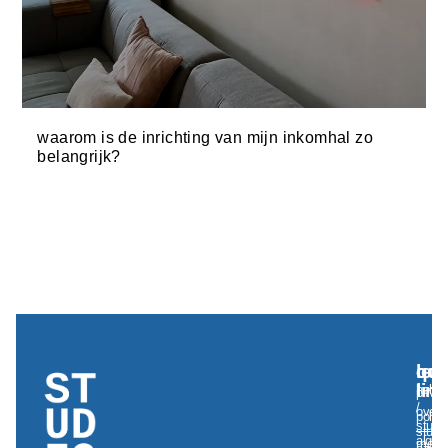
waarom is de inrichting van mijn inkomhal zo
belangrijk?
qui
leg
con
lin
hello
priva
/
over
policy
studio
studi
alge
meir